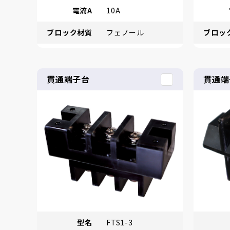
電流A
10A
ブロック材質
フェノール
ブロッ
貫通端子台
貫通端
型名
FTS1-3