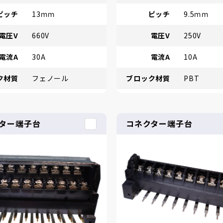
ピッチ
13ｍｍ
ピッチ
9.5ｍｍ
電圧V
660V
電圧V
250V
電流A
30A
電流A
10A
ク材質
フェノール
ブロック材質
PBT
ター端子台
コネクター端子台