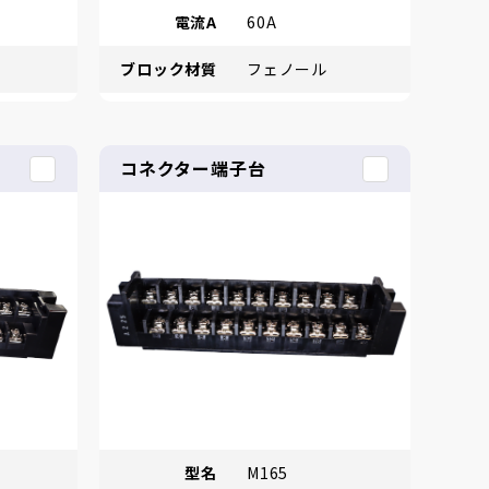
電流A
60A
ブロック材質
フェノール
コネクター端子台
型名
M165